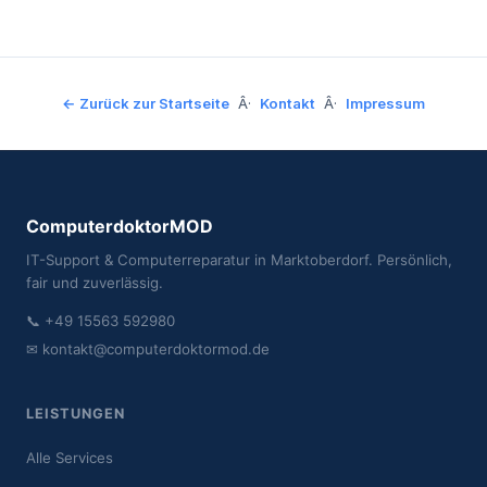
← Zurück zur Startseite
Â·
Kontakt
Â·
Impressum
ComputerdoktorMOD
IT-Support & Computerreparatur in Marktoberdorf. Persönlich,
fair und zuverlässig.
📞 +49 15563 592980
✉ kontakt@computerdoktormod.de
LEISTUNGEN
Alle Services